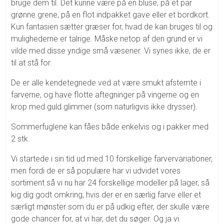
bruge dem til. Det kunne være på en bluse, på et par
grønne grene, på en flot indpakket gave eller et bordkort.
Kun fantasien sætter græser for, hvad de kan bruges til og
mulighederne er talrige. Måske netop af den grund er vi
vilde med disse yndige små væsener. Vi synes ikke, de er
til at stå for.
De er alle kendetegnede ved at være smukt afstemte i
farverne, og have flotte aftegninger på vingerne og en
krop med guld glimmer (som naturligvis ikke drysser).
Sommerfuglene kan fåes både enkelvis og i pakker med
2 stk.
Vi startede i sin tid ud med 10 forskellige farvervariationer,
men fordi de er så populære har vi udvidet vores
sortiment så vi nu har 24 forskellige modeller på lager, så
kig dig godt omkring, hvis der er en særlig farve eller et
særligt mønster som du er på udkig efter, der skulle være
gode chancer for, at vi har, det du søger. Og ja vi