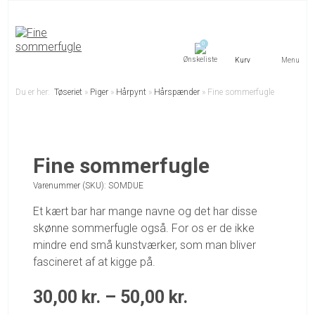
0
Menu
Du er her:
Tøseriet
»
Piger
»
Hårpynt
»
Hårspænder
»
Fine sommerfugle
Fine sommerfugle
Varenummer (SKU):
SOMDUE
Et kært bar har mange navne og det har disse
skønne sommerfugle også. For os er de ikke
mindre end små kunstværker, som man bliver
fascineret af at kigge på.
30,00
kr.
–
50,00
kr.