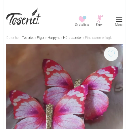
0
Menu
Du er her:
Tøseriet
»
Piger
»
Hårpynt
»
Hårspænder
»
Fine sommerfugle