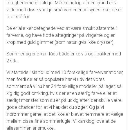
mulighederne er talrige. Måske netop af den grund er vi
vilde med disse yndige små væsener. Vi synes ikke, de er
til at stå for.
De er alle kendetegnede ved at være smukt afstemte i
farverne, og have flotte aftegninger på vingerne og en
krop med guld glimmer (som naturligvis ikke drysser).
Sommerfuglene kan fåes både enkelvis og i pakker med
2 stk.
Vi startede i sin tid ud med 10 forskellige farvervariationer,
men fordi de er så populære har vi udvidet vores
sortiment så vi nu har 24 forskellige modeller på lager, så
kig dig godt omkring, hvis der er en særlig farve eller et
særligt mønster som du er på udkig efter, der skulle være
gode chancer for, at vi har, det du søger. Og ja vi
indrømmer gerne, at det ikke er blevet nemmere at vælge
mellem disse fine sommerfugle. Vi kan dog love at de
allesammen er smukke.