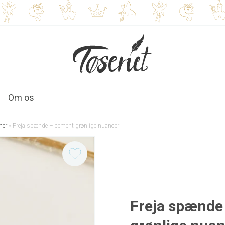
Om os
mer
»
Freja spænde – cement grønlige nuancer
Freja spænde