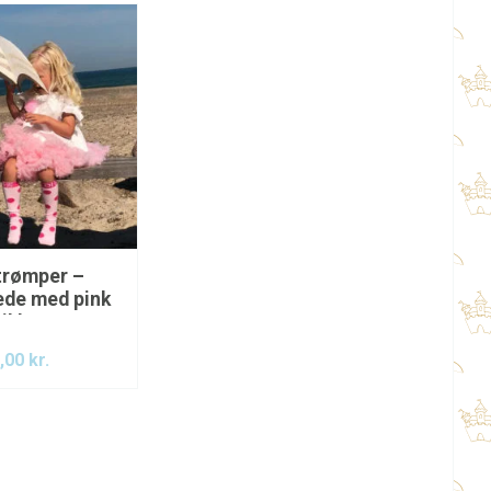
rømper –
ede med pink
rikker
,00
kr.