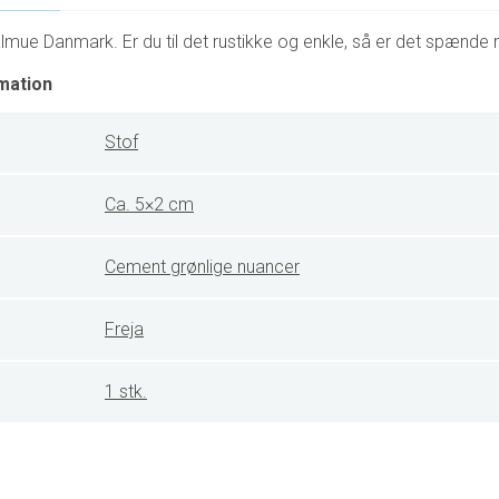
mue Danmark. Er du til det rustikke og enkle, så er det spænde mu
mation
Stof
Ca. 5×2 cm
Cement grønlige nuancer
Freja
1 stk.