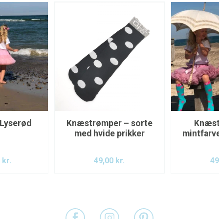
 Lyserød
Knæstrømper – sorte
Knæst
med hvide prikker
mintfarv
p
0
kr.
49,00
kr.
49