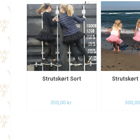
Strutskørt Sort
Strutskørt
350,00
kr.
300,0