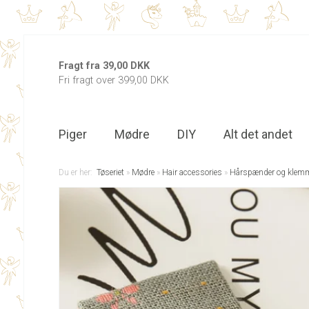
Fragt fra 39,00 DKK
Fri fragt over 399,00 DKK
Piger
Mødre
DIY
Alt det andet
Du er her:
Tøseriet
»
Mødre
»
Hair accessories
»
Hårspænder og klem