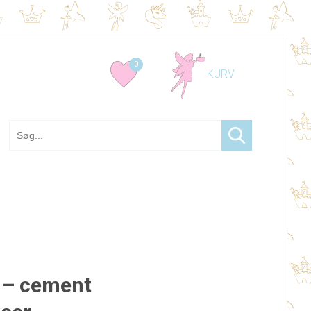
0
 – cement