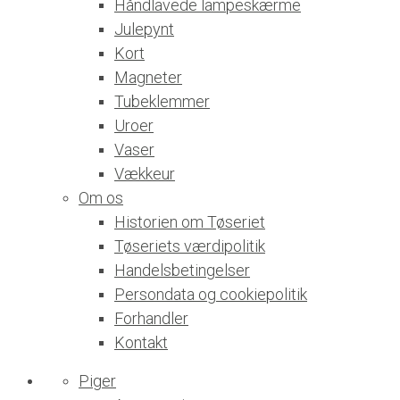
Håndlavede lampeskærme
Julepynt
Kort
Magneter
Tubeklemmer
Uroer
Vaser
Vækkeur
Om os
Historien om Tøseriet
Tøseriets værdipolitik
Handelsbetingelser
Persondata og cookiepolitik
Forhandler
Kontakt
Piger