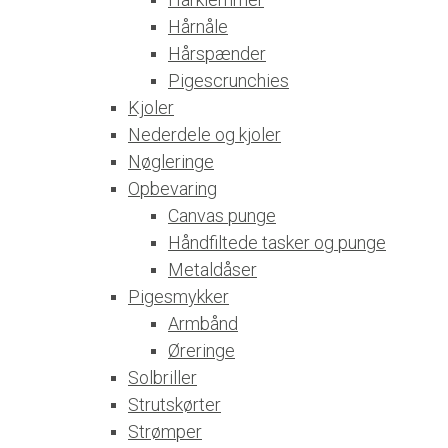
Hårnåle
Hårspænder
Pigescrunchies
Kjoler
Nederdele og kjoler
Nøgleringe
Opbevaring
Canvas punge
Håndfiltede tasker og punge
Metaldåser
Pigesmykker
Armbånd
Øreringe
Solbriller
Strutskørter
Strømper