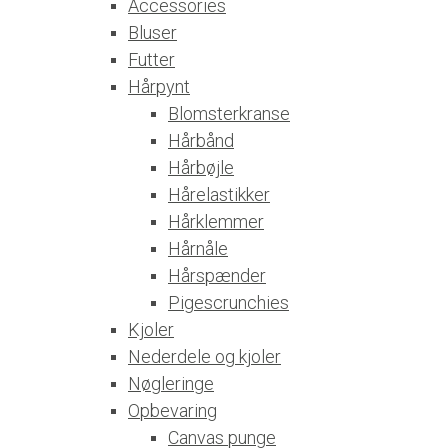
Accessories
Bluser
Futter
Hårpynt
Blomsterkranse
Hårbånd
Hårbøjle
Hårelastikker
Hårklemmer
Hårnåle
Hårspænder
Pigescrunchies
Kjoler
Nederdele og kjoler
Nøgleringe
Opbevaring
Canvas punge