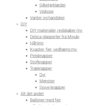
Silketørklæder
Viskose
Vanter og handsker
DIY
DIY materialer, redskaber mv.
Delica glasperler fra Miyuki
Hårting
Kvaster, fjer, vedhæng mv.
Pelsknapper
Stofknapper
Træknapper
Dyr
Mønster
Sjove knapper
Alt det andet
Balloner med fjer