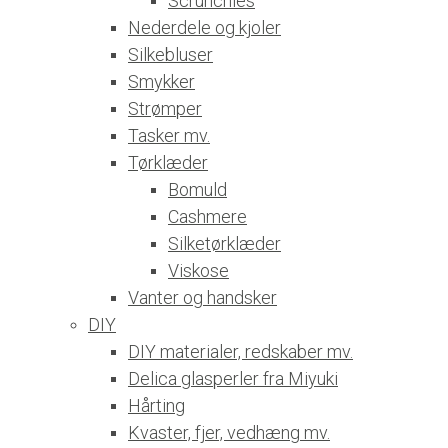
Scrunchies
Nederdele og kjoler
Silkebluser
Smykker
Strømper
Tasker mv.
Tørklæder
Bomuld
Cashmere
Silketørklæder
Viskose
Vanter og handsker
DIY
DIY materialer, redskaber mv.
Delica glasperler fra Miyuki
Hårting
Kvaster, fjer, vedhæng mv.