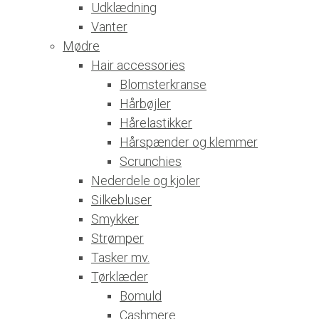
Udklædning
Vanter
Mødre
Hair accessories
Blomsterkranse
Hårbøjler
Hårelastikker
Hårspænder og klemmer
Scrunchies
Nederdele og kjoler
Silkebluser
Smykker
Strømper
Tasker mv.
Tørklæder
Bomuld
Cashmere