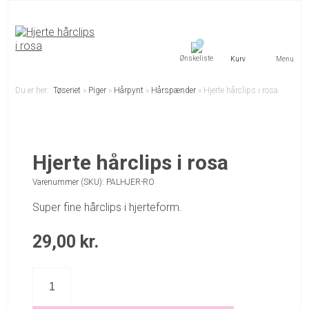
0
Menu
Du er her:
Tøseriet
»
Piger
»
Hårpynt
»
Hårspænder
»
Hjerte hårclips i rosa
Hjerte hårclips i rosa
Varenummer (SKU):
PALHJER-RO
Super fine hårclips i hjerteform.
29,00
kr.