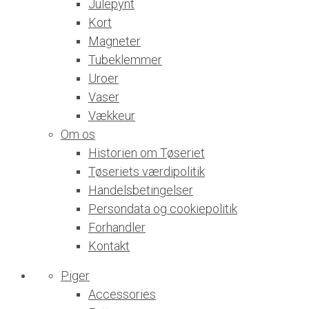
Julepynt
Kort
Magneter
Tubeklemmer
Uroer
Vaser
Vækkeur
Om os
Historien om Tøseriet
Tøseriets værdipolitik
Handelsbetingelser
Persondata og cookiepolitik
Forhandler
Kontakt
Piger
Accessories