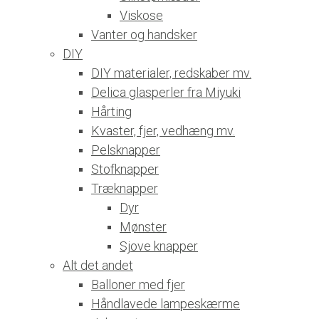
Viskose
Vanter og handsker
DIY
DIY materialer, redskaber mv.
Delica glasperler fra Miyuki
Hårting
Kvaster, fjer, vedhæng mv.
Pelsknapper
Stofknapper
Træknapper
Dyr
Mønster
Sjove knapper
Alt det andet
Balloner med fjer
Håndlavede lampeskærme