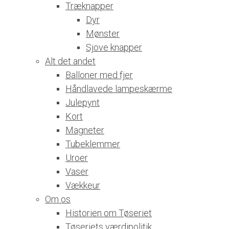
Træknapper
Dyr
Mønster
Sjove knapper
Alt det andet
Balloner med fjer
Håndlavede lampeskærme
Julepynt
Kort
Magneter
Tubeklemmer
Uroer
Vaser
Vækkeur
Om os
Historien om Tøseriet
Tøseriets værdipolitik