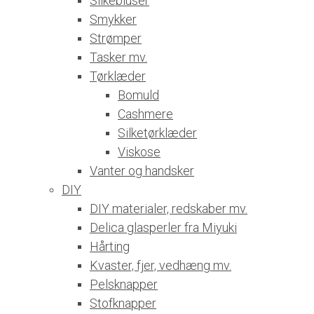
Silkebluser
Smykker
Strømper
Tasker mv.
Tørklæder
Bomuld
Cashmere
Silketørklæder
Viskose
Vanter og handsker
DIY
DIY materialer, redskaber mv.
Delica glasperler fra Miyuki
Hårting
Kvaster, fjer, vedhæng mv.
Pelsknapper
Stofknapper