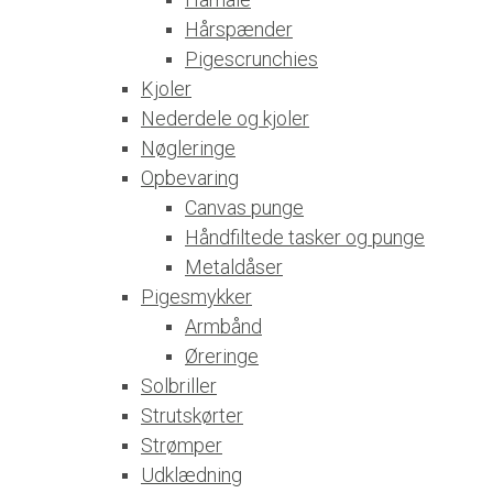
Hårspænder
Pigescrunchies
Kjoler
Nederdele og kjoler
Nøgleringe
Opbevaring
Canvas punge
Håndfiltede tasker og punge
Metaldåser
Pigesmykker
Armbånd
Øreringe
Solbriller
Strutskørter
Strømper
Udklædning