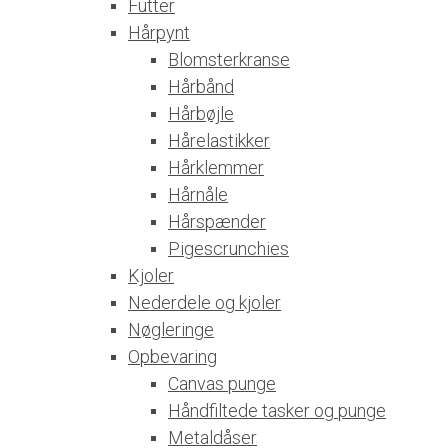
Futter
Hårpynt
Blomsterkranse
Hårbånd
Hårbøjle
Hårelastikker
Hårklemmer
Hårnåle
Hårspænder
Pigescrunchies
Kjoler
Nederdele og kjoler
Nøgleringe
Opbevaring
Canvas punge
Håndfiltede tasker og punge
Metaldåser