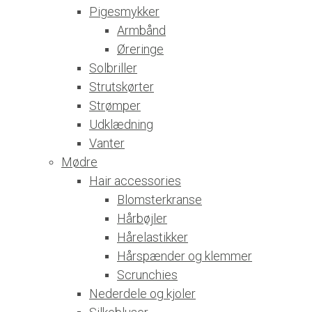
Pigesmykker
Armbånd
Øreringe
Solbriller
Strutskørter
Strømper
Udklædning
Vanter
Mødre
Hair accessories
Blomsterkranse
Hårbøjler
Hårelastikker
Hårspænder og klemmer
Scrunchies
Nederdele og kjoler