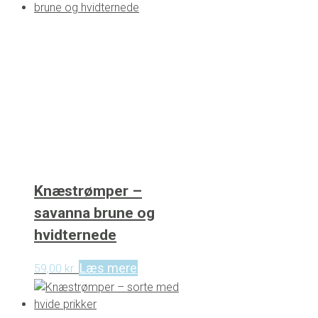
Knæstrømper –
savanna brune og
hvidternede
Læs mere
59,00
kr.