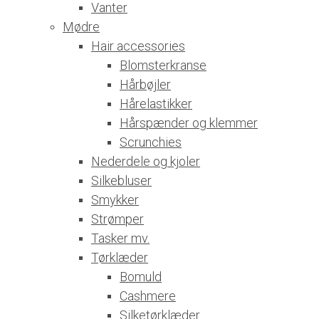
Vanter
Mødre
Hair accessories
Blomsterkranse
Hårbøjler
Hårelastikker
Hårspænder og klemmer
Scrunchies
Nederdele og kjoler
Silkebluser
Smykker
Strømper
Tasker mv.
Tørklæder
Bomuld
Cashmere
Silketørklæder