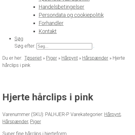
Handelsbetingelser
Persondata og cookiepolitik
Forhandler
Kontakt
Søg
Søg efter:
Du er her:
Tøseriet
»
Piger
»
Hårpynt
»
Hårspænder
»
Hjerte
hårclips i pink
Hjerte hårclips i pink
Varenummer (SKU):
PALHJER-P
Varekategorier:
Hårpynt
,
Hårspænder
,
Piger
Super fine hårclips i hjerteform.