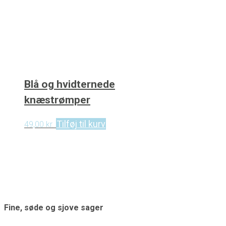
Blå og hvidternede
knæstrømper
Tilføj til kurv
49,00
kr.
Fine, søde og sjove sager