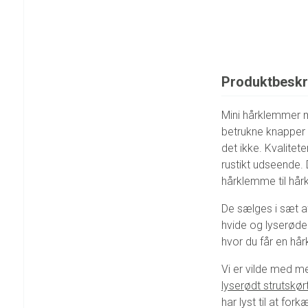
Produktbeskr
Mini hårklemmer me
betrukne knapper 
det ikke. Kvalitete
rustikt udseende.
hårklemme til hårk
De sælges i sæt a
hvide og lyserøde
hvor du får en hå
Vi er vilde med 
lyserødt strutskør
har lyst til at fork