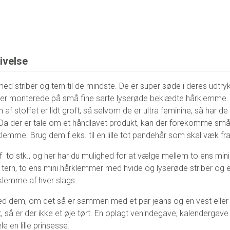
ivelse
d striber og tern til de mindste. De er super søde i deres udtry
er monterede på små fine sarte lyserøde beklædte hårklemme. M
n af stoffet er lidt groft, så selvom de er ultra feminine, så har de a
 Da der er tale om et håndlavet produkt, kan der forekomme små 
lemme. Brug dem f.eks. til en lille tot pandehår som skal væk fra
f to stk., og her har du mulighed for at vælge mellem to ens m
 tern, to ens mini hårklemmer med hvide og lyserøde striber og 
rklemme af hver slags.
med dem, om det så er sammen med et par jeans og en vest el
t
, så er der ikke et øje tørt. En oplagt venindegave, kalendergave 
æle en lille prinsesse.