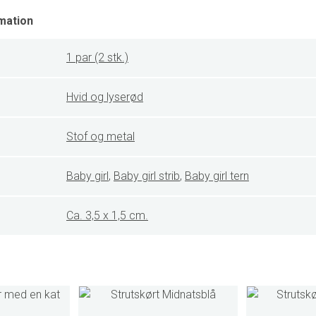
mation
1 par (2 stk.)
Hvid og lyserød
Stof og metal
Baby girl
,
Baby girl strib
,
Baby girl tern
Ca. 3,5 x 1,5 cm.