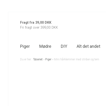
Fragt fra 39,00 DKK
Fri fragt over 399,00 DKK
Piger
Mødre
DIY
Alt det andet
Du er her:
Tøseriet
»
Piger
»
Mini hårklemmer med striber og tern