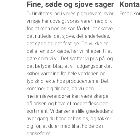
Fine, søde og sjove sager
Konta
DU inviteres ind i vores pigeunivers, hvor
Email: ko
vi nøje har udvalgt vores varer med blik
for, at man hos os kan få det lidt skæve,
det nuttede, det sjove, det anderledes,
det søde og det festlige. Da vi ikke er
del af en stor kæde, har vi friheden til at
gøre som vi vil. Det sætter vi pris på, og
det betyder bl.a., at vi i udgangspunktet
køber varer ind fra hele verdenen og
typisk direkte hos producenterne. Det
kommer dig tilgode, da vi uden
mellemleverandører kan være skarpe
på prisen og have et meget fleksibelt
sortiment. Vi danser en lille glædesdans
hver gang du handler hos os, og takker
dig for, at du er med til at holde os i
danseform.