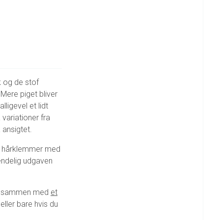
k og de stof
ere piget bliver
lligevel et lidt
variationer fra
 ansigtet.
ini hårklemmer med
endelig udgaven
ler sammen med
et
eller bare hvis du