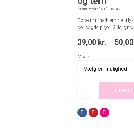
og tern
Varenummer (SKU):
BAGIR
Søde mini hårklemmer i ly
der sagde piger. Girls, girls, 
39,00
kr.
–
50,0
Model
TILFØJ