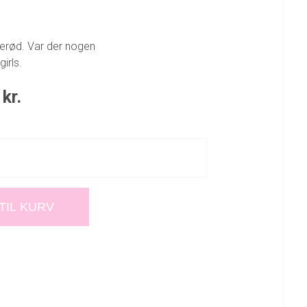
serød. Var der nogen
girls.
0
kr.
 TIL KURV