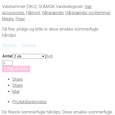
Varenummer (SKU):
SOMASK
Varekategorier:
Hair
accessories
,
Hårpynt
,
Hårspænder
,
Hårspænder og klemmer
,
Mødre
,
Piger
Så fine, yndige og lette er disse smukke sommerfugle
hårclips.
Price
30,00
kr.
–
50,00
kr.
range:
Antal
Ryd
30,00 kr.
Smukke
through
sommerfugle
Tilføj til kurv
50,00 kr.
hårclips
Share
antal
Share
Mail
Produktbeskrivelse
De fineste sommerfugle hårclips. Disse smukke sommerfugle