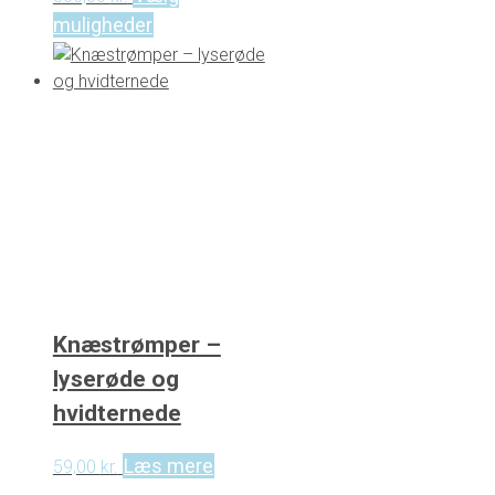
This
muligheder
product
has
multiple
variants.
The
options
may
be
chosen
on
the
product
Knæstrømper –
page
lyserøde og
hvidternede
Læs mere
59,00
kr.