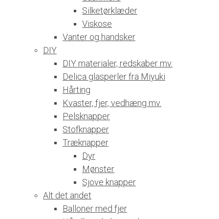
Silketørklæder
Viskose
Vanter og handsker
DIY
DIY materialer, redskaber mv.
Delica glasperler fra Miyuki
Hårting
Kvaster, fjer, vedhæng mv.
Pelsknapper
Stofknapper
Træknapper
Dyr
Mønster
Sjove knapper
Alt det andet
Balloner med fjer