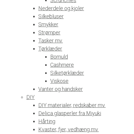
Scrunchies
Nederdele og kjoler
Silkebluser
Smykker
Strømper
Tasker mv.
Tørklæder
Bomuld
Cashmere
Silketørklæder
Viskose
Vanter og handsker
DIY
DIY materialer, redskaber mv.
Delica glasperler fra Miyuki
Hårting
Kvaster, fjer, vedhæng mv.