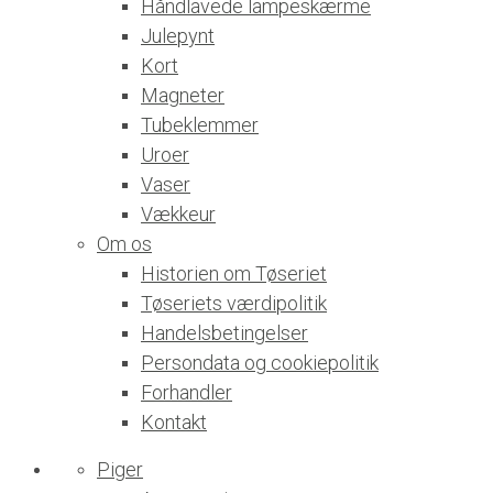
Håndlavede lampeskærme
Julepynt
Kort
Magneter
Tubeklemmer
Uroer
Vaser
Vækkeur
Om os
Historien om Tøseriet
Tøseriets værdipolitik
Handelsbetingelser
Persondata og cookiepolitik
Forhandler
Kontakt
Piger