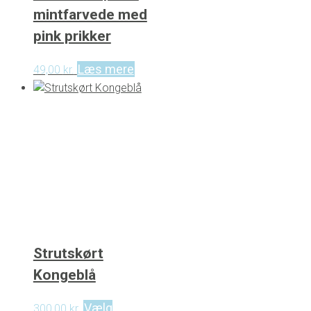
mintfarvede med
pink prikker
Læs mere
49,00
kr.
Strutskørt
Kongeblå
Vælg
300,00
kr.