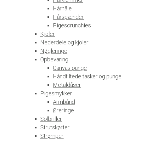
Hårnåle
Hårspænder
Pigescrunchies
Kjoler
Nederdele og kjoler
Nøgleringe
Opbevaring
Canvas punge
Håndfiltede tasker og punge
Metaldåser
Pigesmykker
Armbånd
Øreringe
Solbriller
Strutskørter
Strømper