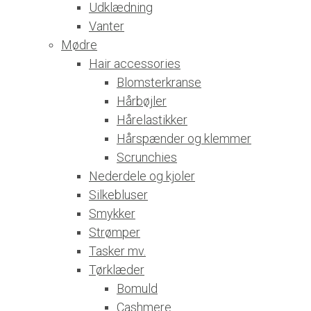
Udklædning
Vanter
Mødre
Hair accessories
Blomsterkranse
Hårbøjler
Hårelastikker
Hårspænder og klemmer
Scrunchies
Nederdele og kjoler
Silkebluser
Smykker
Strømper
Tasker mv.
Tørklæder
Bomuld
Cashmere