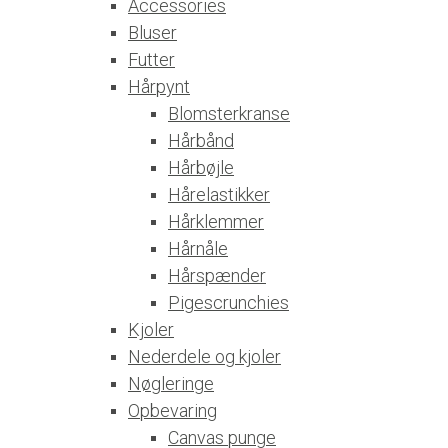
Accessories
Bluser
Futter
Hårpynt
Blomsterkranse
Hårbånd
Hårbøjle
Hårelastikker
Hårklemmer
Hårnåle
Hårspænder
Pigescrunchies
Kjoler
Nederdele og kjoler
Nøgleringe
Opbevaring
Canvas punge