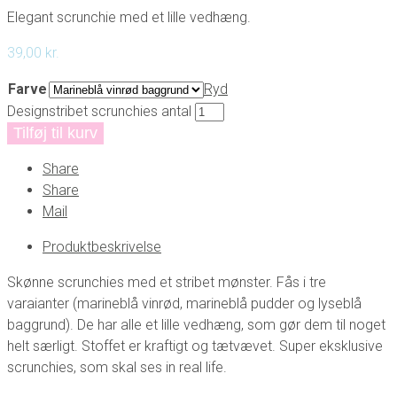
Elegant scrunchie med et lille vedhæng.
39,00
kr.
Farve
Ryd
Designstribet scrunchies antal
Tilføj til kurv
Share
Share
Mail
Produktbeskrivelse
Skønne scrunchies med et stribet mønster. Fås i tre
varaianter (marineblå vinrød, marineblå pudder og lyseblå
baggrund). De har alle et lille vedhæng, som gør dem til noget
helt særligt. Stoffet er kraftigt og tætvævet. Super eksklusive
scrunchies, som skal ses in real life.