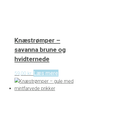
Knæstrømper –
savanna brune og
hvidternede
Læs mere
59,00
kr.