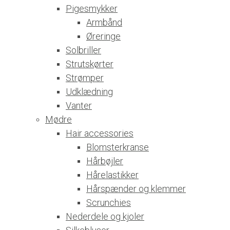
Pigesmykker
Armbånd
Øreringe
Solbriller
Strutskørter
Strømper
Udklædning
Vanter
Mødre
Hair accessories
Blomsterkranse
Hårbøjler
Hårelastikker
Hårspænder og klemmer
Scrunchies
Nederdele og kjoler