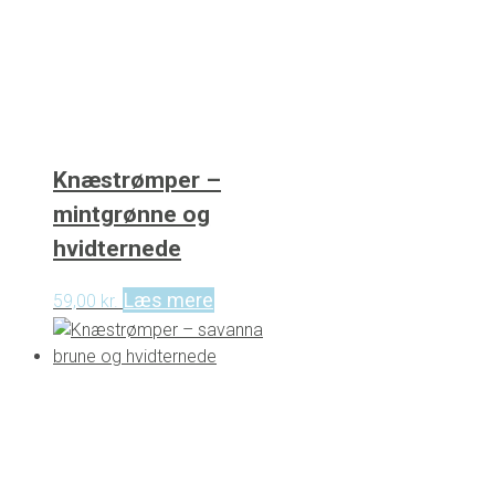
Knæstrømper –
mintgrønne og
hvidternede
Læs mere
59,00
kr.