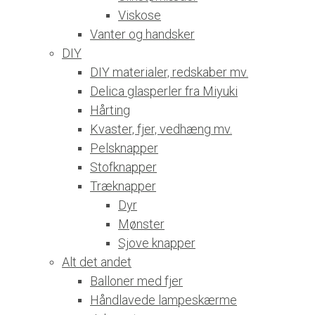
Viskose
Vanter og handsker
DIY
DIY materialer, redskaber mv.
Delica glasperler fra Miyuki
Hårting
Kvaster, fjer, vedhæng mv.
Pelsknapper
Stofknapper
Træknapper
Dyr
Mønster
Sjove knapper
Alt det andet
Balloner med fjer
Håndlavede lampeskærme