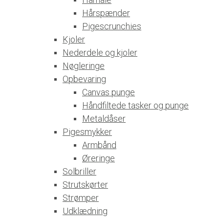
Hårspænder
Pigescrunchies
Kjoler
Nederdele og kjoler
Nøgleringe
Opbevaring
Canvas punge
Håndfiltede tasker og punge
Metaldåser
Pigesmykker
Armbånd
Øreringe
Solbriller
Strutskørter
Strømper
Udklædning