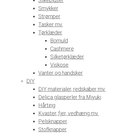
Silkebluser
Smykker
Strømper
Tasker mv.
Tørklæder
Bomuld
Cashmere
Silketørklæder
Viskose
Vanter og handsker
DIY
DIY materialer, redskaber mv.
Delica glasperler fra Miyuki
Hårting
Kvaster, fjer, vedhæng mv.
Pelsknapper
Stofknapper