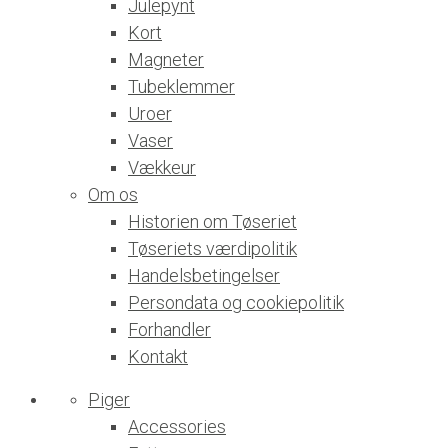
Julepynt
Kort
Magneter
Tubeklemmer
Uroer
Vaser
Vækkeur
Om os
Historien om Tøseriet
Tøseriets værdipolitik
Handelsbetingelser
Persondata og cookiepolitik
Forhandler
Kontakt
Piger
Accessories