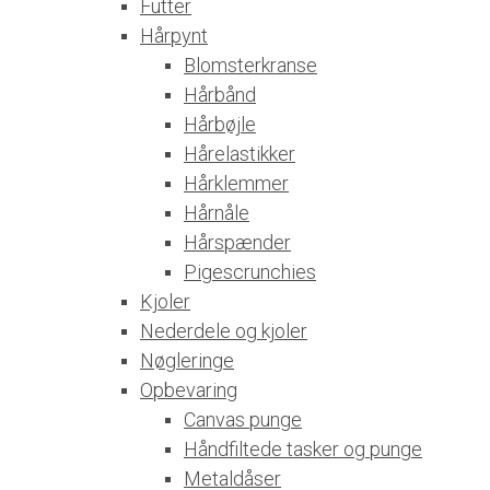
Futter
Hårpynt
Blomsterkranse
Hårbånd
Hårbøjle
Hårelastikker
Hårklemmer
Hårnåle
Hårspænder
Pigescrunchies
Kjoler
Nederdele og kjoler
Nøgleringe
Opbevaring
Canvas punge
Håndfiltede tasker og punge
Metaldåser