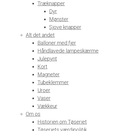
Træknapper
Dyr
Mønster
Sjove knapper
Alt det andet
Balloner med fjer
Håndlavede lampeskærme
Julepynt
Kort
Magneter
Tubeklemmer
Uroer
Vaser
Vækkeur
Om os
Historien om Tøseriet
Tøseriets værdipolitik