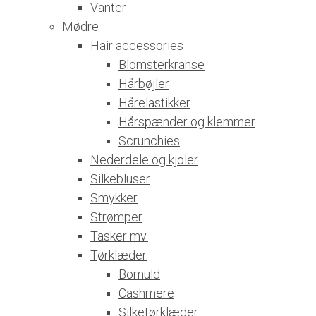
Vanter
Mødre
Hair accessories
Blomsterkranse
Hårbøjler
Hårelastikker
Hårspænder og klemmer
Scrunchies
Nederdele og kjoler
Silkebluser
Smykker
Strømper
Tasker mv.
Tørklæder
Bomuld
Cashmere
Silketørklæder