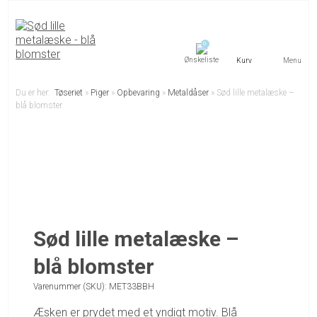
0
Menu
Du er her:
Tøseriet
»
Piger
»
Opbevaring
»
Metaldåser
»
Sød lille metalæske –
blå blomster
Sød lille metalæske –
blå blomster
Varenummer (SKU):
MET33BBH
Æsken er prydet med et yndigt motiv. Blå