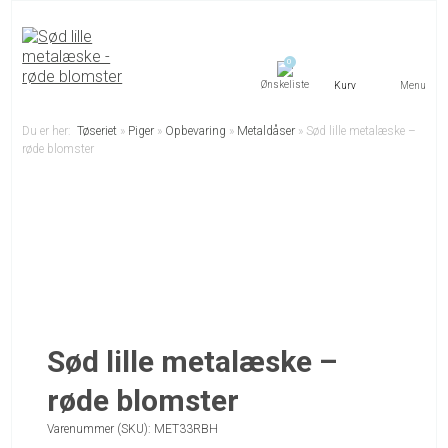
0
Menu
Du er her:
Tøseriet
»
Piger
»
Opbevaring
»
Metaldåser
»
Sød lille metalæske –
røde blomster
Sød lille metalæske –
røde blomster
Varenummer (SKU):
MET33RBH