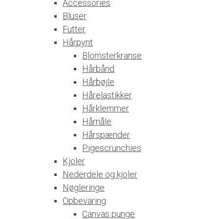
Accessories
Bluser
Futter
Hårpynt
Blomsterkranse
Hårbånd
Hårbøjle
Hårelastikker
Hårklemmer
Hårnåle
Hårspænder
Pigescrunchies
Kjoler
Nederdele og kjoler
Nøgleringe
Opbevaring
Canvas punge