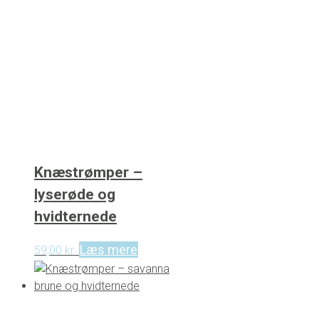
Knæstrømper –
lyserøde og
hvidternede
Læs mere
59,00
kr.