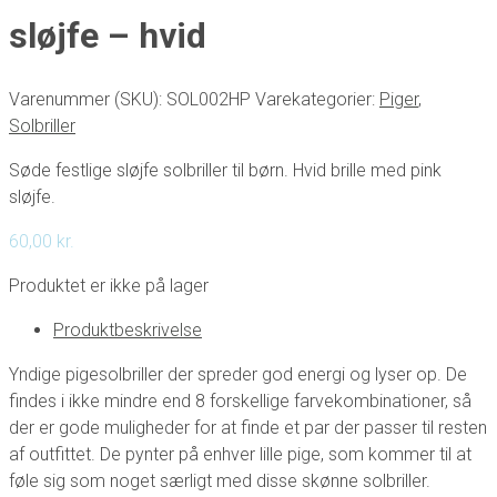
sløjfe – hvid
Varenummer (SKU):
SOL002HP
Varekategorier:
Piger
,
Solbriller
Søde festlige sløjfe solbriller til børn. Hvid brille med pink
sløjfe.
60,00
kr.
Produktet er ikke på lager
Produktbeskrivelse
Yndige pigesolbriller der spreder god energi og lyser op. De
findes i ikke mindre end 8 forskellige farvekombinationer, så
der er gode muligheder for at finde et par der passer til resten
af outfittet. De pynter på enhver lille pige, som kommer til at
føle sig som noget særligt med disse skønne solbriller.