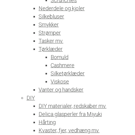
Scrunchies
Nederdele og kjoler
Silkebluser
Smykker
Strømper
Tasker mv.
Tørklæder
Bomuld
Cashmere
Silketørklæder
Viskose
Vanter og handsker
DIY
DIY materialer, redskaber mv.
Delica glasperler fra Miyuki
Hårting
Kvaster, fjer, vedhæng mv.