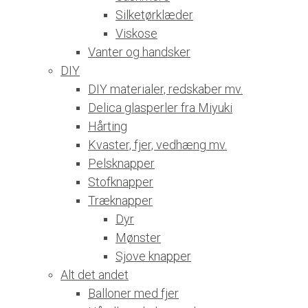
Silketørklæder
Viskose
Vanter og handsker
DIY
DIY materialer, redskaber mv.
Delica glasperler fra Miyuki
Hårting
Kvaster, fjer, vedhæng mv.
Pelsknapper
Stofknapper
Træknapper
Dyr
Mønster
Sjove knapper
Alt det andet
Balloner med fjer