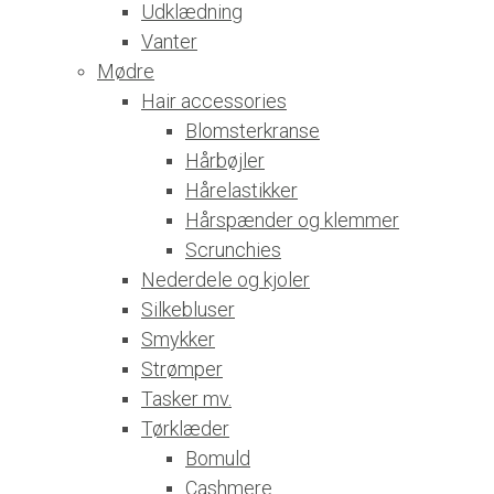
Udklædning
Vanter
Mødre
Hair accessories
Blomsterkranse
Hårbøjler
Hårelastikker
Hårspænder og klemmer
Scrunchies
Nederdele og kjoler
Silkebluser
Smykker
Strømper
Tasker mv.
Tørklæder
Bomuld
Cashmere