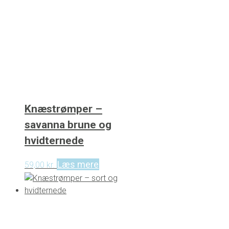
Knæstrømper –
savanna brune og
hvidternede
Læs mere
59,00
kr.