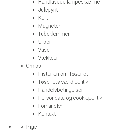
Håndlavede lampeskærme
Julepynt
Kort
Magneter
Tubeklemmer
Uroer
Vaser
Vækkeur
Om os
Historien om Tøseriet
Tøseriets værdipolitik
Handelsbetingelser
Persondata og cookiepolitik
Forhandler
Kontakt
Piger