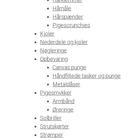
Hårnåle
Hårspænder
Pigescrunchies
Kjoler
Nederdele og kjoler
Nøgleringe
Opbevaring
Canvas punge
Håndfiltede tasker og punge
Metaldåser
Pigesmykker
Armbånd
Øreringe
Solbriller
Strutskørter
Strømper