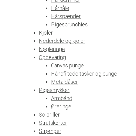
Hårnåle
Hårspænder
Pigescrunchies
Kjoler
Nederdele og kjoler
Nøgleringe
Opbevaring
Canvas punge
Håndfiltede tasker og punge
Metaldåser
Pigesmykker
Armbånd
Øreringe
Solbriller
Strutskørter
Strømper