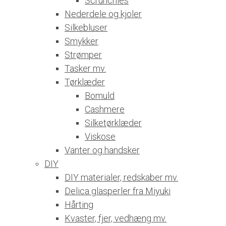
Scrunchies
Nederdele og kjoler
Silkebluser
Smykker
Strømper
Tasker mv.
Tørklæder
Bomuld
Cashmere
Silketørklæder
Viskose
Vanter og handsker
DIY
DIY materialer, redskaber mv.
Delica glasperler fra Miyuki
Hårting
Kvaster, fjer, vedhæng mv.