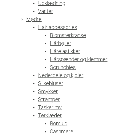
Udklædning
Vanter
Mødre
Hair accessories
Blomsterkranse
Hårbøjler
Hårelastikker
Hårspænder og klemmer
Scrunchies
Nederdele og kjoler
Silkebluser
Smykker
Strømper
Tasker mv.
Tørklæder
Bomuld
Cashmere