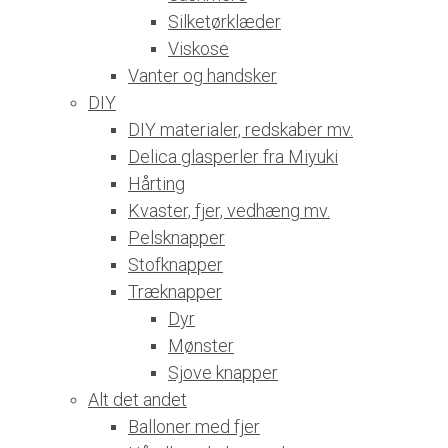
Silketørklæder
Viskose
Vanter og handsker
DIY
DIY materialer, redskaber mv.
Delica glasperler fra Miyuki
Hårting
Kvaster, fjer, vedhæng mv.
Pelsknapper
Stofknapper
Træknapper
Dyr
Mønster
Sjove knapper
Alt det andet
Balloner med fjer