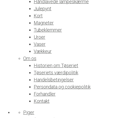
Håndlavede lampeskærme
Julepynt
Kort
Magneter
Tubeklemmer
Uroer
Vaser
Vækkeur
Om os
Historien om Tøseriet
Tøseriets værdipolitik
Handelsbetingelser
Persondata og cookiepolitik
Forhandler
Kontakt
Piger