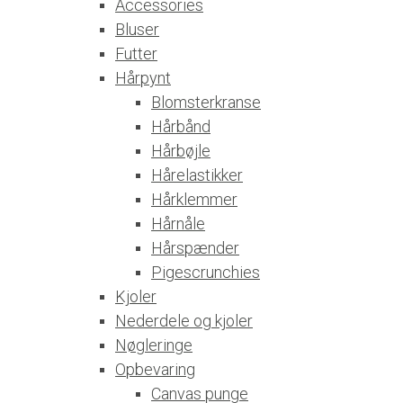
Accessories
Bluser
Futter
Hårpynt
Blomsterkranse
Hårbånd
Hårbøjle
Hårelastikker
Hårklemmer
Hårnåle
Hårspænder
Pigescrunchies
Kjoler
Nederdele og kjoler
Nøgleringe
Opbevaring
Canvas punge