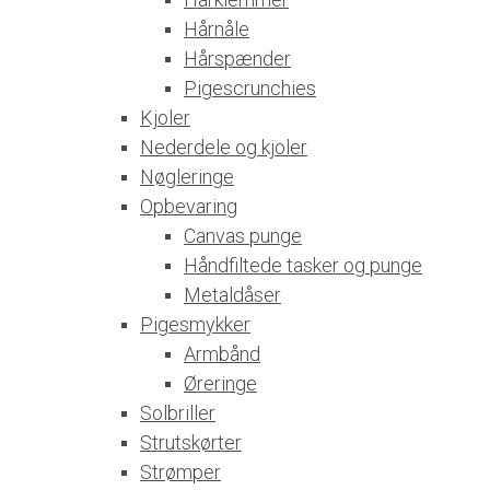
Hårnåle
Hårspænder
Pigescrunchies
Kjoler
Nederdele og kjoler
Nøgleringe
Opbevaring
Canvas punge
Håndfiltede tasker og punge
Metaldåser
Pigesmykker
Armbånd
Øreringe
Solbriller
Strutskørter
Strømper