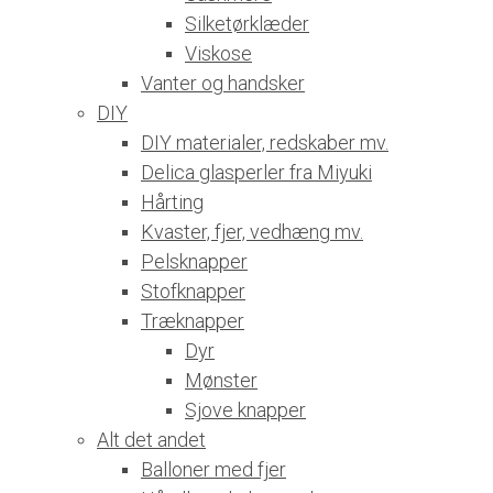
Silketørklæder
Viskose
Vanter og handsker
DIY
DIY materialer, redskaber mv.
Delica glasperler fra Miyuki
Hårting
Kvaster, fjer, vedhæng mv.
Pelsknapper
Stofknapper
Træknapper
Dyr
Mønster
Sjove knapper
Alt det andet
Balloner med fjer