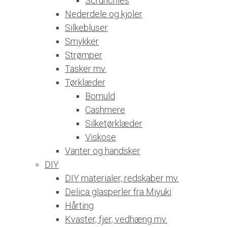
Scrunchies
Nederdele og kjoler
Silkebluser
Smykker
Strømper
Tasker mv.
Tørklæder
Bomuld
Cashmere
Silketørklæder
Viskose
Vanter og handsker
DIY
DIY materialer, redskaber mv.
Delica glasperler fra Miyuki
Hårting
Kvaster, fjer, vedhæng mv.