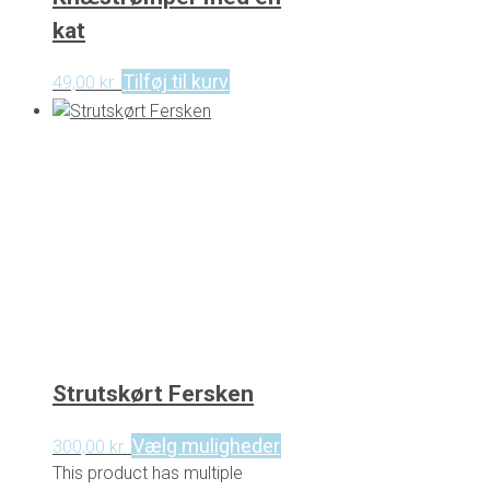
kat
Tilføj til kurv
49,00
kr.
Strutskørt Fersken
Vælg muligheder
300,00
kr.
This product has multiple