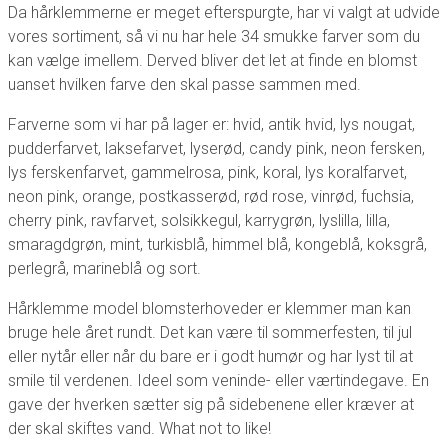
Da hårklemmerne er meget efterspurgte, har vi valgt at udvide
vores sortiment, så vi nu har hele 34 smukke farver som du
kan vælge imellem. Derved bliver det let at finde en blomst
uanset hvilken farve den skal passe sammen med.
Farverne som vi har på lager er: hvid, antik hvid, lys nougat,
pudderfarvet, laksefarvet, lyserød, candy pink, neon fersken,
lys ferskenfarvet, gammelrosa, pink, koral, lys koralfarvet,
neon pink, orange, postkasserød, rød rose, vinrød, fuchsia,
cherry pink, ravfarvet, solsikkegul, karrygrøn, lyslilla, lilla,
smaragdgrøn, mint, turkisblå, himmel blå, kongeblå, koksgrå,
perlegrå, marineblå og sort.
Hårklemme model blomsterhoveder er klemmer man kan
bruge hele året rundt. Det kan være til sommerfesten, til jul
eller nytår eller når du bare er i godt humør og har lyst til at
smile til verdenen. Ideel som veninde- eller værtindegave. En
gave der hverken sætter sig på sidebenene eller kræver at
der skal skiftes vand. What not to like!