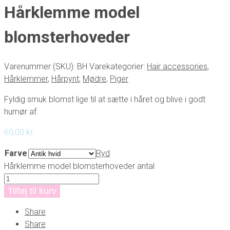
Hårklemme model
blomsterhoveder
Varenummer (SKU):
BH
Varekategorier:
Hair accessories
,
Hårklemmer
,
Hårpynt
,
Mødre
,
Piger
Fyldig smuk blomst lige til at sætte i håret og blive i godt
humør af.
60,00
kr.
Farve
Ryd
Hårklemme model blomsterhoveder antal
Tilføj til kurv
Share
Share