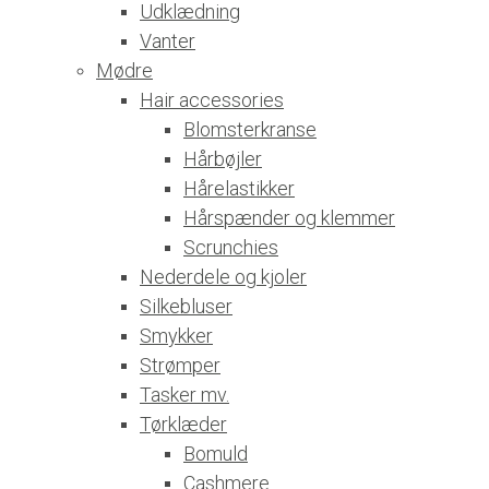
Udklædning
Vanter
Mødre
Hair accessories
Blomsterkranse
Hårbøjler
Hårelastikker
Hårspænder og klemmer
Scrunchies
Nederdele og kjoler
Silkebluser
Smykker
Strømper
Tasker mv.
Tørklæder
Bomuld
Cashmere