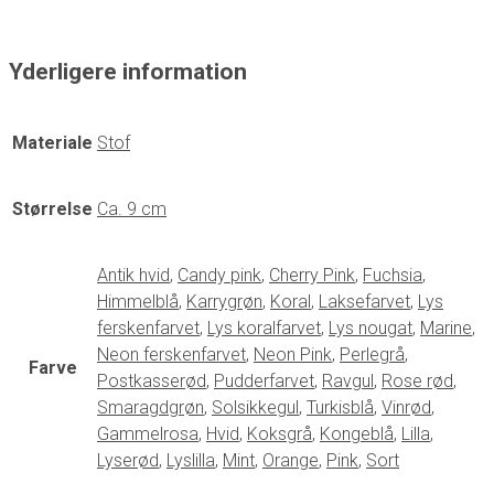
Yderligere information
Materiale
Stof
Størrelse
Ca. 9 cm
Antik hvid
,
Candy pink
,
Cherry Pink
,
Fuchsia
,
Himmelblå
,
Karrygrøn
,
Koral
,
Laksefarvet
,
Lys
ferskenfarvet
,
Lys koralfarvet
,
Lys nougat
,
Marine
,
Neon ferskenfarvet
,
Neon Pink
,
Perlegrå
,
Farve
Postkasserød
,
Pudderfarvet
,
Ravgul
,
Rose rød
,
Smaragdgrøn
,
Solsikkegul
,
Turkisblå
,
Vinrød
,
Gammelrosa
,
Hvid
,
Koksgrå
,
Kongeblå
,
Lilla
,
Lyserød
,
Lyslilla
,
Mint
,
Orange
,
Pink
,
Sort