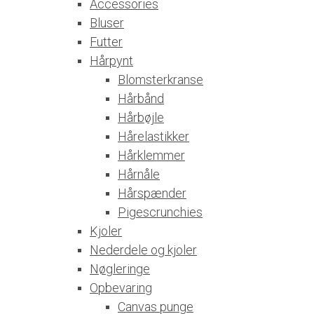
Accessories
Bluser
Futter
Hårpynt
Blomsterkranse
Hårbånd
Hårbøjle
Hårelastikker
Hårklemmer
Hårnåle
Hårspænder
Pigescrunchies
Kjoler
Nederdele og kjoler
Nøgleringe
Opbevaring
Canvas punge