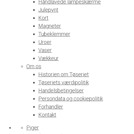
Håndlavede lampeskærme
Julepynt
Kort
Magneter
Tubeklemmer
Uroer
Vaser
Vækkeur
Om os
Historien om Tøseriet
Tøseriets værdipolitik
Handelsbetingelser
Persondata og cookiepolitik
Forhandler
Kontakt
Piger