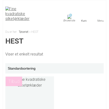
0
Menu
Du er her:
Tøseriet
»
HEST
HEST
Viser et enkelt resultat
Tilbud