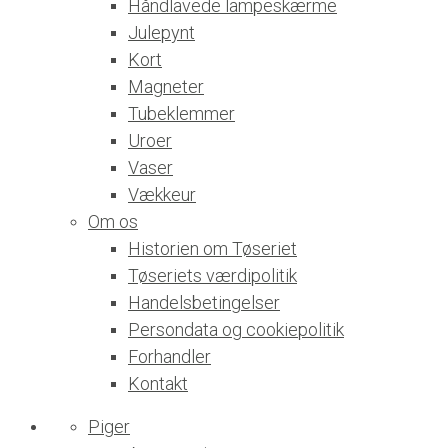
Håndlavede lampeskærme
Julepynt
Kort
Magneter
Tubeklemmer
Uroer
Vaser
Vækkeur
Om os
Historien om Tøseriet
Tøseriets værdipolitik
Handelsbetingelser
Persondata og cookiepolitik
Forhandler
Kontakt
Piger