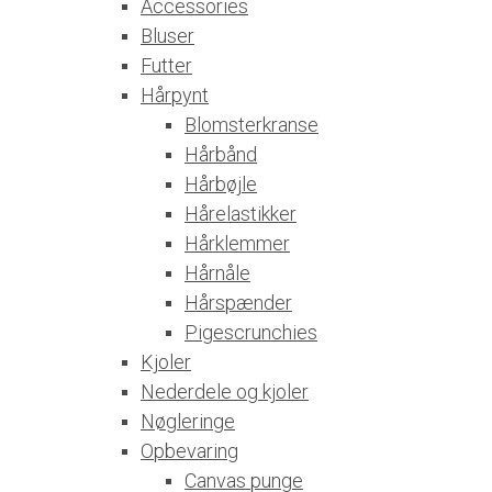
Accessories
Bluser
Futter
Hårpynt
Blomsterkranse
Hårbånd
Hårbøjle
Hårelastikker
Hårklemmer
Hårnåle
Hårspænder
Pigescrunchies
Kjoler
Nederdele og kjoler
Nøgleringe
Opbevaring
Canvas punge