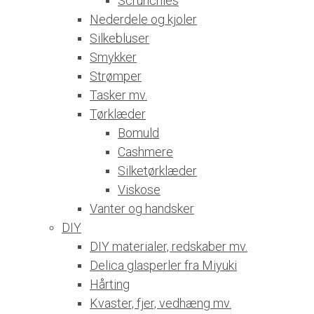
Scrunchies
Nederdele og kjoler
Silkebluser
Smykker
Strømper
Tasker mv.
Tørklæder
Bomuld
Cashmere
Silketørklæder
Viskose
Vanter og handsker
DIY
DIY materialer, redskaber mv.
Delica glasperler fra Miyuki
Hårting
Kvaster, fjer, vedhæng mv.