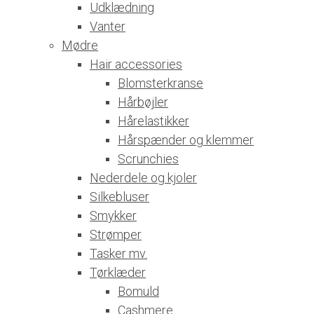
Udklædning
Vanter
Mødre
Hair accessories
Blomsterkranse
Hårbøjler
Hårelastikker
Hårspænder og klemmer
Scrunchies
Nederdele og kjoler
Silkebluser
Smykker
Strømper
Tasker mv.
Tørklæder
Bomuld
Cashmere