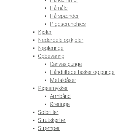
Hårnåle
Hårspænder
Pigescrunchies
Kjoler
Nederdele og kjoler
Nøgleringe
Opbevaring
Canvas punge
Håndfiltede tasker og punge
Metaldåser
Pigesmykker
Armbånd
Øreringe
Solbriller
Strutskørter
Strømper