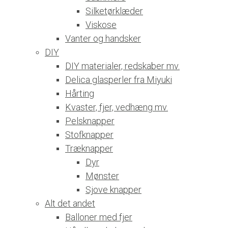
Silketørklæder
Viskose
Vanter og handsker
DIY
DIY materialer, redskaber mv.
Delica glasperler fra Miyuki
Hårting
Kvaster, fjer, vedhæng mv.
Pelsknapper
Stofknapper
Træknapper
Dyr
Mønster
Sjove knapper
Alt det andet
Balloner med fjer