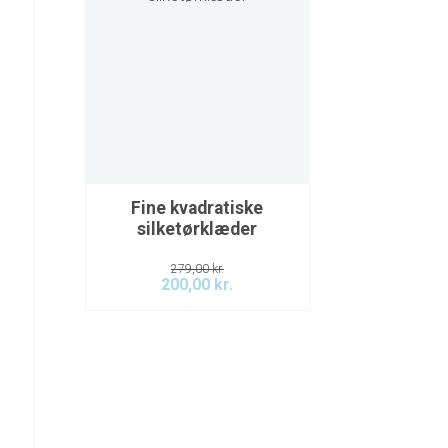
Fine kvadratiske
silketørklæder
279,00
kr.
200,00
kr.