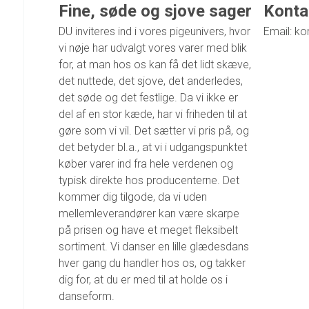
Fine, søde og sjove sager
Konta
DU inviteres ind i vores pigeunivers, hvor
Email: ko
vi nøje har udvalgt vores varer med blik
for, at man hos os kan få det lidt skæve,
det nuttede, det sjove, det anderledes,
det søde og det festlige. Da vi ikke er
del af en stor kæde, har vi friheden til at
gøre som vi vil. Det sætter vi pris på, og
det betyder bl.a., at vi i udgangspunktet
køber varer ind fra hele verdenen og
typisk direkte hos producenterne. Det
kommer dig tilgode, da vi uden
mellemleverandører kan være skarpe
på prisen og have et meget fleksibelt
sortiment. Vi danser en lille glædesdans
hver gang du handler hos os, og takker
dig for, at du er med til at holde os i
danseform.