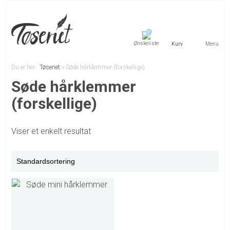
0
Menu
Du er her:
Tøseriet
»
Søde hårklemmer (forskellige)
Søde hårklemmer
(forskellige)
Viser et enkelt resultat