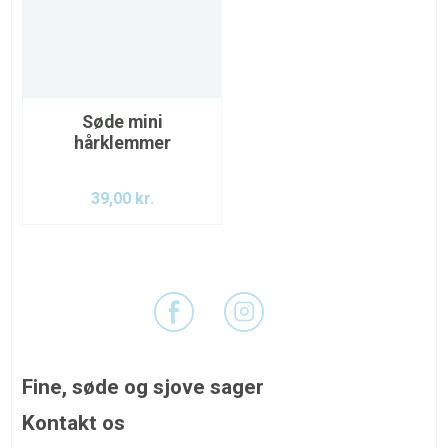
Søde mini
hårklemmer
39,00
kr.
Fine, søde og sjove sager
DU inviteres ind i vores pigeunivers, hvor vi nøje har
Kontakt os
udvalgt vores varer med blik for, at man hos os kan få det