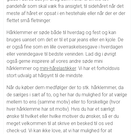
pandehår som skal væk fra ansigtet, til sidehåret når det
meste af håret er opsat i en hestehale eller når der er der
flettet små fletninger.
Hårklemmer er søde både til hverdag og fest og kan
bruges uanset om det er til et par jeans eller en kjole. De
er også fine som en lille overraskelsesgave i hverdagen
eller venindegave til bedste veninden. Lad dig i øvrigt
også gerne inspirere af vores andre søde mini
hårklemmer og
mini-hårelastikker
. Vi har et forholdsvis
stort udvalg at hårpynt til de mindste.
Når du køber dem medfølger der to stk. hårklemmer, da
de sælges i sæt af to, og her har du mulighed for at vælge
mellem to ens (samme motiv) eller to forskellige (hvor
hver hårklemme har sit motiv). Hvis du har et særligt
ønske til hvilket eller hvilke motiver du ønsker, så er du
meget velkommen til at skrive en besked til os ved
check-ud. Vi kan ikke love, at vi har mulighed for at