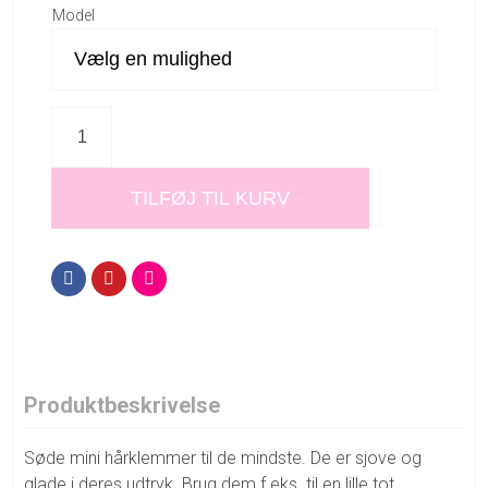
Model
TILFØJ TIL KURV
Produktbeskrivelse
Søde mini hårklemmer til de mindste. De er sjove og
glade i deres udtryk. Brug dem f.eks. til en lille tot