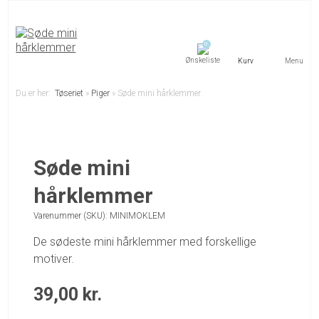
0
Menu
Du er her:
Tøseriet
»
Piger
»
Søde mini hårklemmer
Søde mini
hårklemmer
Varenummer (SKU):
MINIMOKLEM
De sødeste mini hårklemmer med forskellige
motiver.
39,00
kr.