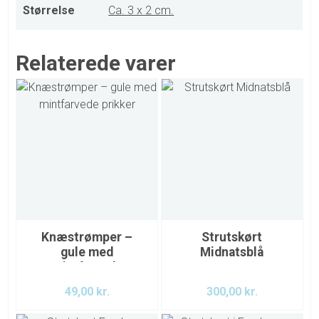
Størrelse
Ca. 3 x 2 cm.
Relaterede varer
Knæstrømper –
Strutskørt
gule med
Midnatsblå
mintfarvede
prikker
49,00
kr.
300,00
kr.