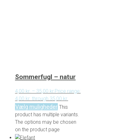
Sommerfugl – natur
4,00
kr.
–
35,00
kr.
Price range:
4,00 kr. through 35,00 kr.
Vælg muligheder
This
product has multiple variants.
The options may be chosen
on the product page