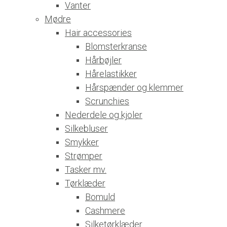
Vanter
Mødre
Hair accessories
Blomsterkranse
Hårbøjler
Hårelastikker
Hårspænder og klemmer
Scrunchies
Nederdele og kjoler
Silkebluser
Smykker
Strømper
Tasker mv.
Tørklæder
Bomuld
Cashmere
Silketørklæder