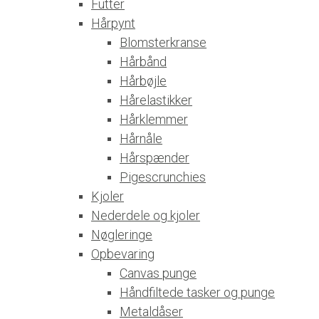
Futter
Hårpynt
Blomsterkranse
Hårbånd
Hårbøjle
Hårelastikker
Hårklemmer
Hårnåle
Hårspænder
Pigescrunchies
Kjoler
Nederdele og kjoler
Nøgleringe
Opbevaring
Canvas punge
Håndfiltede tasker og punge
Metaldåser