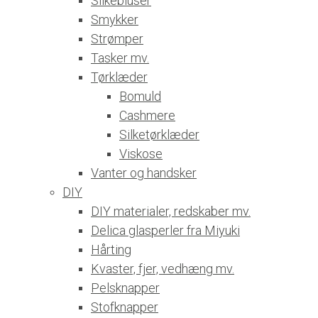
Silkebluser
Smykker
Strømper
Tasker mv.
Tørklæder
Bomuld
Cashmere
Silketørklæder
Viskose
Vanter og handsker
DIY
DIY materialer, redskaber mv.
Delica glasperler fra Miyuki
Hårting
Kvaster, fjer, vedhæng mv.
Pelsknapper
Stofknapper