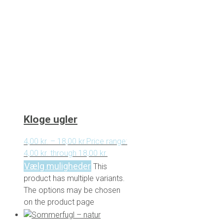
Kloge ugler
4,00
kr.
–
18,00
kr.
Price range:
4,00 kr. through 18,00 kr.
Vælg muligheder
This
product has multiple variants.
The options may be chosen
on the product page