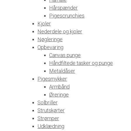
Hårspænder
Pigescrunchies
Kjoler
Nederdele og kjoler
Nøgleringe
Opbevaring
Canvas punge
Håndfiltede tasker og punge
Metaldåser
Pigesmykker
Armbånd
Øreringe
Solbriller
Strutskørter
Strømper
Udklædning