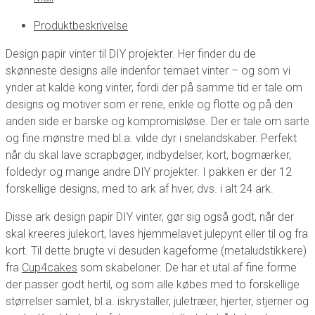
Produktbeskrivelse
Design papir vinter til DIY projekter. Her finder du de
skønneste designs alle indenfor temaet vinter – og som vi
ynder at kalde kong vinter, fordi der på samme tid er tale om
designs og motiver som er rene, enkle og flotte og på den
anden side er barske og kompromisløse. Der er tale om sarte
og fine mønstre med bl.a. vilde dyr i snelandskaber. Perfekt
når du skal lave scrapbøger, indbydelser, kort, bogmærker,
foldedyr og mange andre DIY projekter. I pakken er der 12
forskellige designs, med to ark af hver, dvs. i alt 24 ark.
Disse ark design papir DIY vinter, gør sig også godt, når der
skal kreeres julekort, laves hjemmelavet julepynt eller til og fra
kort. Til dette brugte vi desuden kageforme (metaludstikkere)
fra
Cup4cakes
som skabeloner. De har et utal af fine forme
der passer godt hertil, og som alle købes med to forskellige
størrelser samlet, bl.a. iskrystaller, juletræer, hjerter, stjerner og