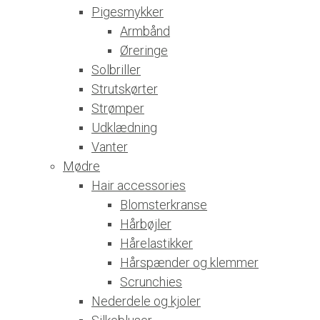
Pigesmykker
Armbånd
Øreringe
Solbriller
Strutskørter
Strømper
Udklædning
Vanter
Mødre
Hair accessories
Blomsterkranse
Hårbøjler
Hårelastikker
Hårspænder og klemmer
Scrunchies
Nederdele og kjoler