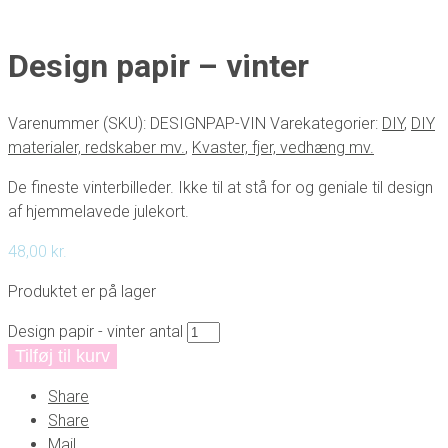
Design papir – vinter
Varenummer (SKU):
DESIGNPAP-VIN
Varekategorier:
DIY
,
DIY
materialer, redskaber mv.
,
Kvaster, fjer, vedhæng mv.
De fineste vinterbilleder. Ikke til at stå for og geniale til design
af hjemmelavede julekort.
48,00
kr.
Produktet er på lager
Design papir - vinter antal
Tilføj til kurv
Share
Share
Mail