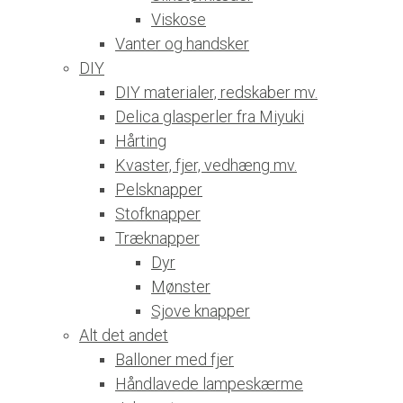
Viskose
Vanter og handsker
DIY
DIY materialer, redskaber mv.
Delica glasperler fra Miyuki
Hårting
Kvaster, fjer, vedhæng mv.
Pelsknapper
Stofknapper
Træknapper
Dyr
Mønster
Sjove knapper
Alt det andet
Balloner med fjer
Håndlavede lampeskærme