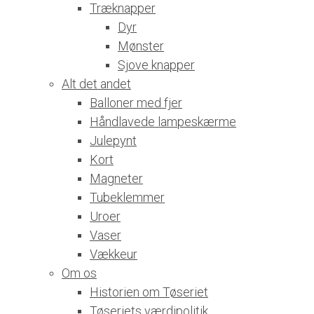
Træknapper
Dyr
Mønster
Sjove knapper
Alt det andet
Balloner med fjer
Håndlavede lampeskærme
Julepynt
Kort
Magneter
Tubeklemmer
Uroer
Vaser
Vækkeur
Om os
Historien om Tøseriet
Tøseriets værdipolitik