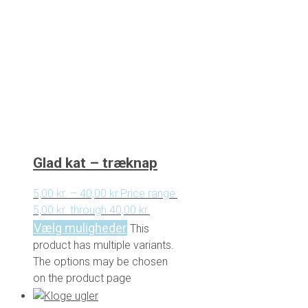
Glad kat – træknap
5,00
kr.
–
40,00
kr.
Price range:
5,00 kr. through 40,00 kr.
Vælg muligheder
This
product has multiple variants.
The options may be chosen
on the product page