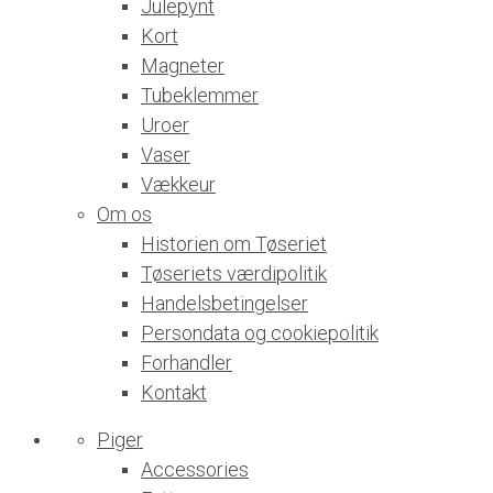
Julepynt
Kort
Magneter
Tubeklemmer
Uroer
Vaser
Vækkeur
Om os
Historien om Tøseriet
Tøseriets værdipolitik
Handelsbetingelser
Persondata og cookiepolitik
Forhandler
Kontakt
Piger
Accessories