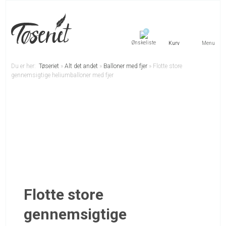
0
Menu
Du er her:
Tøseriet
»
Alt det andet
»
Balloner med fjer
»
Flotte store
gennemsigtige heliumballoner med fjer
Flotte store
gennemsigtige