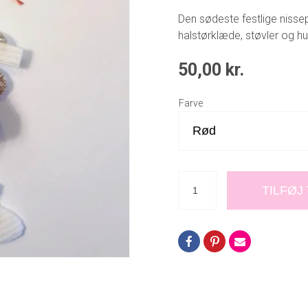
Den sødeste festlige niss
halstørklæde, støvler og hu
50,00
kr.
Farve
TILFØJ