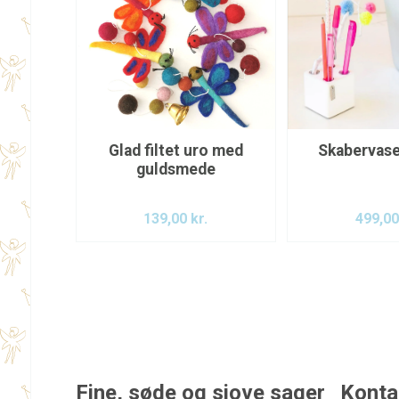
Glad filtet uro med
Skabervase
guldsmede
139,00
kr.
499,0
Fine, søde og sjove sager
Konta