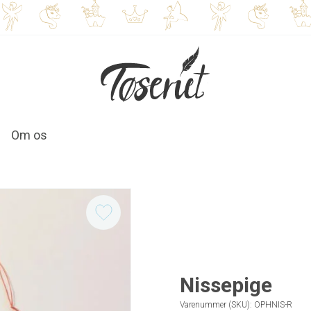
Om os
Nissepige
Varenummer (SKU):
OPHNIS-R