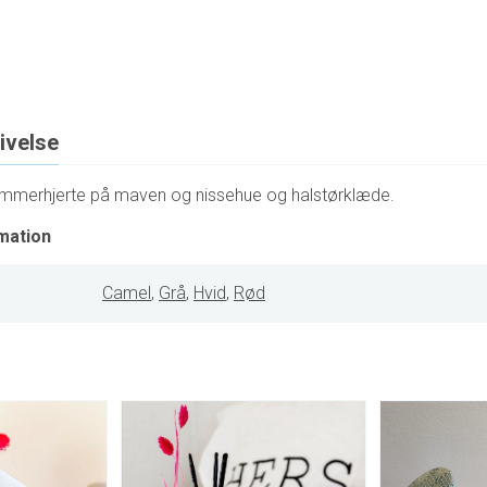
ivelse
immerhjerte på maven og nissehue og halstørklæde.
mation
Camel
,
Grå
,
Hvid
,
Rød