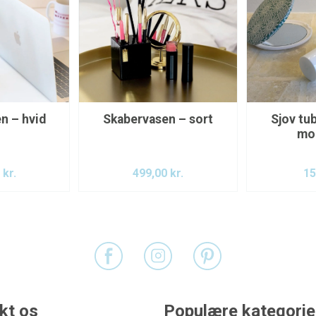
n – hvid
Skabervasen – sort
Sjov tu
mod
0
kr.
499,00
kr.
15
kt os
Populære kategorie