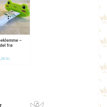
beklemme –
el frø
,00
kr.
r