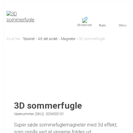
0
Menu
Du er her:
Tøseriet
»
Alt det andet
»
Magneter
»
3D sommerfugle
3D sommerfugle
Varenummer (SKU):
SOM001S1
Super søde sommefuglemagneter med 3d effekt,
som opnås ved at vingerne foldes ud.