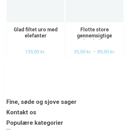
Glad filtet uro med
Flotte store
elefanter
gennemsigtige
heliumballoner
med fjer
139,00
kr.
35,00
kr.
–
89,00
kr.
Fine, søde og sjove sager
DU inviteres ind i vores pigeunivers, hvor vi nøje har
Kontakt os
udvalgt vores varer med blik for, at man hos os kan få det
Email: kontakt@toeseriet.dk
Populære kategorier
lidt skæve, det nuttede, det sjove, det anderledes, det