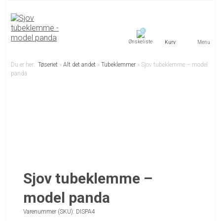
0
Menu
Du er her:
Tøseriet
»
Alt det andet
»
Tubeklemmer
»
Sjov tubeklemme – model
panda
Sjov tubeklemme –
model panda
Varenummer (SKU):
DISPA4