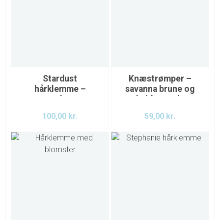
Stardust
Knæstrømper –
hårklemme –
savanna brune og
Melon
hvidternede
100,00
kr.
59,00
kr.