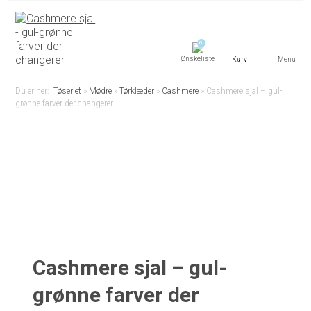
0
Menu
Du er her:
Tøseriet
»
Mødre
»
Tørklæder
»
Cashmere
»
Cashmere sjal – gul-
grønne farver der changerer
Cashmere sjal – gul-
grønne farver der