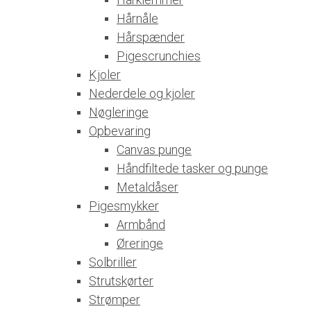
Hårnåle
Hårspænder
Pigescrunchies
Kjoler
Nederdele og kjoler
Nøgleringe
Opbevaring
Canvas punge
Håndfiltede tasker og punge
Metaldåser
Pigesmykker
Armbånd
Øreringe
Solbriller
Strutskørter
Strømper