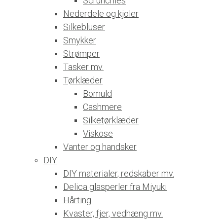
Scrunchies
Nederdele og kjoler
Silkebluser
Smykker
Strømper
Tasker mv.
Tørklæder
Bomuld
Cashmere
Silketørklæder
Viskose
Vanter og handsker
DIY
DIY materialer, redskaber mv.
Delica glasperler fra Miyuki
Hårting
Kvaster, fjer, vedhæng mv.