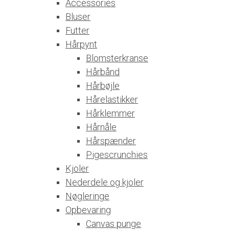
Accessories
Bluser
Futter
Hårpynt
Blomsterkranse
Hårbånd
Hårbøjle
Hårelastikker
Hårklemmer
Hårnåle
Hårspænder
Pigescrunchies
Kjoler
Nederdele og kjoler
Nøgleringe
Opbevaring
Canvas punge