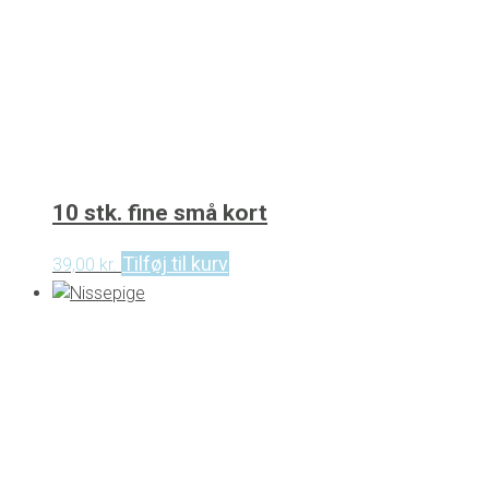
10 stk. fine små kort
Tilføj til kurv
39,00
kr.