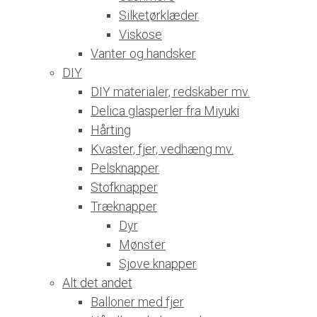
Silketørklæder
Viskose
Vanter og handsker
DIY
DIY materialer, redskaber mv.
Delica glasperler fra Miyuki
Hårting
Kvaster, fjer, vedhæng mv.
Pelsknapper
Stofknapper
Træknapper
Dyr
Mønster
Sjove knapper
Alt det andet
Balloner med fjer