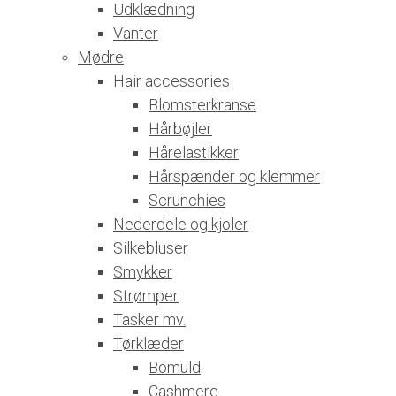
Udklædning
Vanter
Mødre
Hair accessories
Blomsterkranse
Hårbøjler
Hårelastikker
Hårspænder og klemmer
Scrunchies
Nederdele og kjoler
Silkebluser
Smykker
Strømper
Tasker mv.
Tørklæder
Bomuld
Cashmere