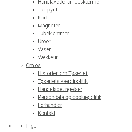
Håndlavede lampeskærme
Julepynt
Kort
Magneter
Tubeklemmer
Uroer
Vaser
Vækkeur
Om os
Historien om Tøseriet
Tøseriets værdipolitik
Handelsbetingelser
Persondata og cookiepolitik
Forhandler
Kontakt
Piger